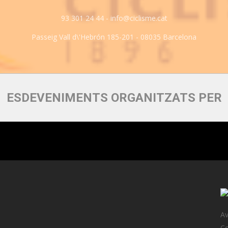
93 301 24 44 - info@ciclisme.cat
Passeig Vall d\'Hebrón 185-201 - 08035 Barcelona
ESDEVENIMENTS ORGANITZATS PER
Av
Co