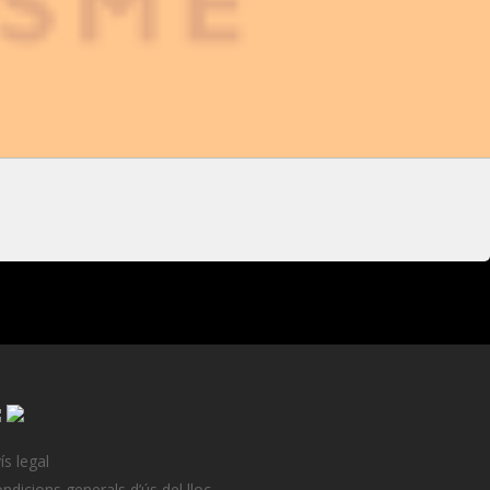
ís legal
ndicions generals d’ús del lloc